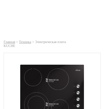
Главная
>
Техника
>
Электрическая плита
KUCHE