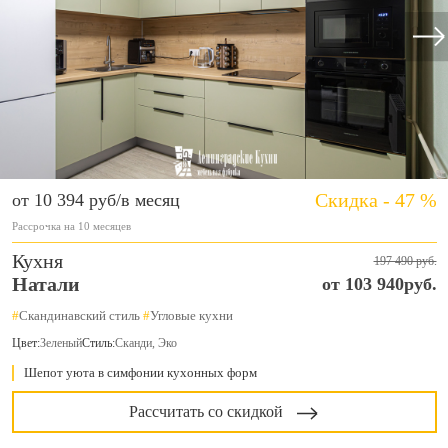
Скидка - 47 %
от 10 394 руб/в месяц
Рассрочка на 10 месяцев
Кухня
197 490 руб.
Натали
от 103 940руб.
#
Скандинавский стиль
#
Угловые кухни
Цвет:
Зеленый
Стиль:
Сканди, Эко
Шепот уюта в симфонии кухонных форм
Рассчитать со скидкой