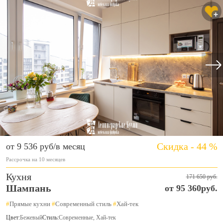
Скидка - 44 %
от 9 536 руб/в месяц
Рассрочка на 10 месяцев
Кухня
171 650 руб.
Шампань
от 95 360руб.
#
Прямые кухни
#
Современный стиль
#
Хай-тек
Цвет:
Бежевый
Стиль:
Современные, Хай-тек