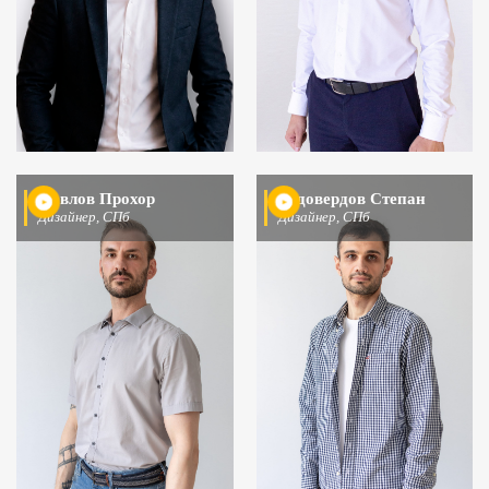
Павлов Прохор
Худовердов Степан
Дизайнер, СПб
Дизайнер, СПб