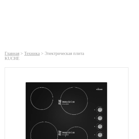
Главная
>
Техника
>
Электрическая плита
KUCHE