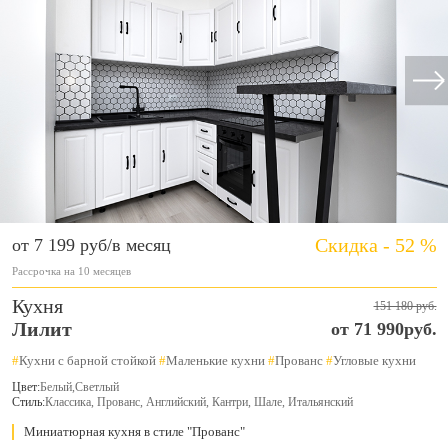
Скидка - 52 %
от 7 199 руб/в месяц
Рассрочка на 10 месяцев
Кухня
151 180 руб.
Лилит
от 71 990руб.
#
Кухни с барной стойкой
#
Маленькие кухни
#
Прованс
#
Угловые кухни
Цвет:
Белый
,
Светлый
Стиль:
Классика, Прованс, Английский, Кантри, Шале, Итальянский
Миниатюрная кухня в стиле "Прованс"