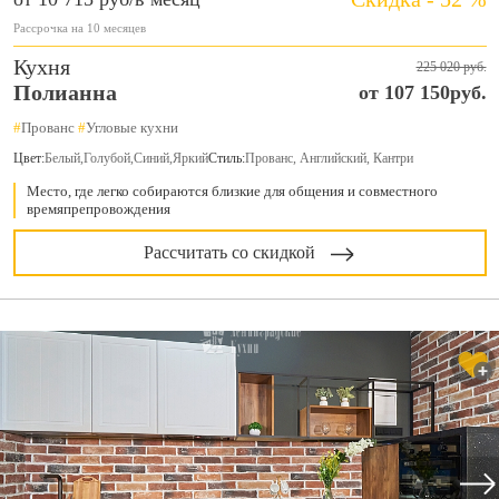
Рассрочка на 10 месяцев
Кухня
225 020 руб.
Полианна
от 107 150руб.
#
Прованс
#
Угловые кухни
Цвет:
Белый
,
Голубой
,
Синий
,
Яркий
Стиль:
Прованс, Английский, Кантри
Место, где легко собираются близкие для общения и совместного
времяпрепровождения
Рассчитать со скидкой