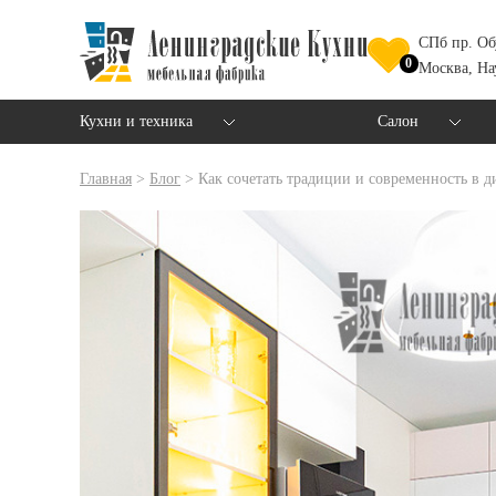
СПб пр. Об
0
Москва, На
Кухни и техника
Салон
Главная
>
Блог
>
Как сочетать традиции и современность в д