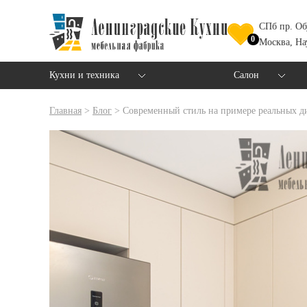
СПб пр. Об
0
Москва, На
Кухни и техника
Салон
Главная
>
Блог
>
Современный стиль на примере реальных ди