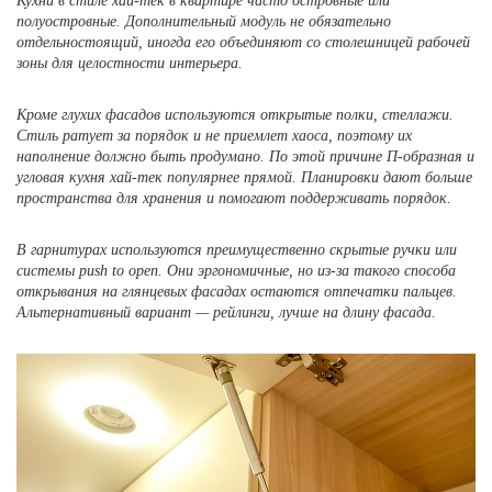
Кухни в стиле хай-тек в квартире часто островные или
полуостровные. Дополнительный модуль не обязательно
отдельностоящий, иногда его объединяют со столешницей рабочей
зоны для целостности интерьера.
Кроме глухих фасадов используются открытые полки, стеллажи.
Стиль ратует за порядок и не приемлет хаоса, поэтому их
наполнение должно быть продумано. По этой причине П-образная и
угловая кухня хай-тек популярнее прямой. Планировки дают больше
пространства для хранения и помогают поддерживать порядок.
В гарнитурах используются преимущественно скрытые ручки или
системы push to open. Они эргономичные, но из-за такого способа
открывания на глянцевых фасадах остаются отпечатки пальцев.
Альтернативный вариант — рейлинги, лучше на длину фасада.