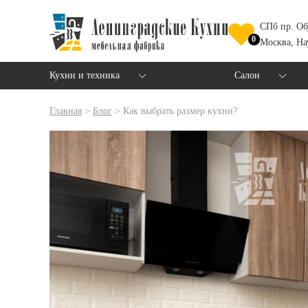
СПб пр. Об
0
Москва, На
Кухни и техника
Салон
Главная
>
Блог
>
Как выбрать размер кухни?