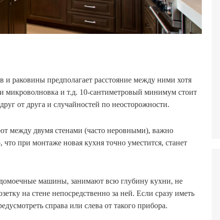
 и раковины предполагает расстояние между ними хотя
а и микроволновка и т.д. 10-сантиметровый минимум стоит
друг от друга и случайностей по неосторожности.
ают между двумя стенами (часто неровными), важно
, что при монтаже новая кухня точно уместится, станет
удомоечные машины, занимают всю глубину кухни, не
етку на стене непосредственно за ней. Если сразу иметь
редусмотреть справа или слева от такого прибора.