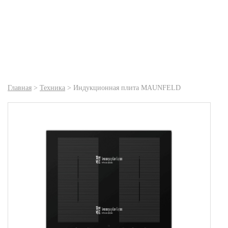
Главная
>
Техника
>
Индукционная плита MAUNFELD