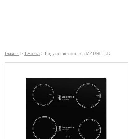
Главная
>
Техника
>
Индукционная плита MAUNFELD