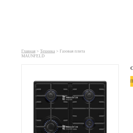
Главная
>
Техника
>
Газовая плита
MAUNFELD
О
П