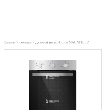
Главная
>
Техника
>
Духовой шкаф 450мм MAUNFIELD