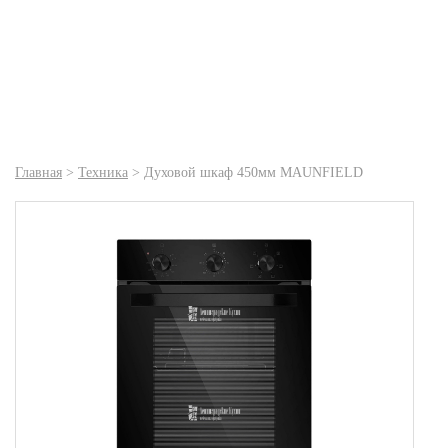
Главная
>
Техника
>
Духовой шкаф 450мм MAUNFIELD