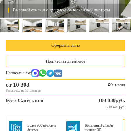
Высокий стиль и ощущенье белоснежной чистоты
Оформить заказ
Пригласить дизайнера
Написать нам:
от 10 308
₽/в месяц
Рассрочка на 10 месяцев
Сантьяго
103 080руб.
Кухня
216 470 руб.
Более 900 цветов и
Бесплатный дизайн
фактур
кухни в 3D