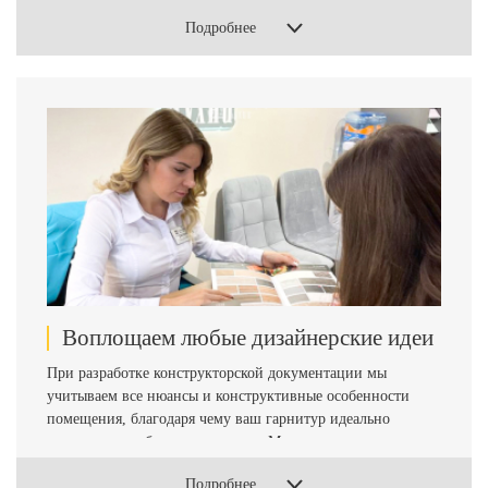
материалам, касающимся кухни, создаем визуализацию
Подробнее
будущего проекта, чтобы уже на начальной стадии вы
могли представить, как будет выглядеть кухня вашей
мечты.
Воплощаем любые дизайнерские идеи
При разработке конструкторской документации мы
учитываем все нюансы и конструктивные особенности
помещения, благодаря чему ваш гарнитур идеально
впишется в любое пространство. Мы проектируем кухни
по немецкой технологии, где функционал определяет
Подробнее
форму, а предпочтения заказчика и тренды современности