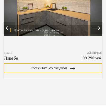
Кусочек экзотики у вас дома
кухня
ку
208 510 руб.
Лимбо
Б
99 290руб.
Рассчитать со скидкой