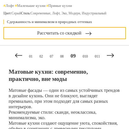
#
Лофт
#
Маленькие кухни
#
Прямые кухни
Цвет:
Серый
Стиль:
Современные, Лофт, Эко, Модерн, Индустриальный
Сдержанность и минимализм в природных оттенках
Рассчитать со скидкой
09
01
02
07
08
010
011
Матовые кухни: современно,
практично, вне моды
Матовые фасады — один из самых устойчивых трендов
в дизайне кухонь. Они не бликуют, выглядят
премиально, при этом подходят для самых разных
интерьеров.
Рекомендуемые стили: сканди, неоклассика,
минимализма, эко.
Матовые кухни создают ощущение уюта, спокойствия,
объёма в сочетаниях с древесными текстурами,