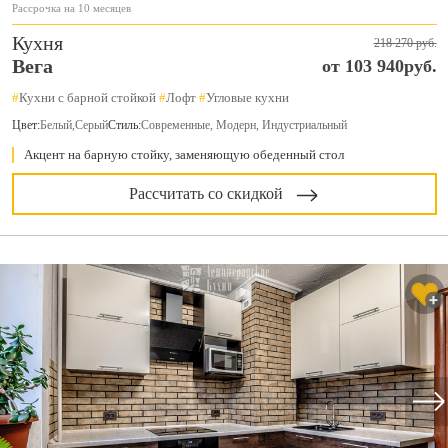
Рассрочка на 10 месяцев
Кухня
218 270 руб.
Вега
от 103 940руб.
#
Кухни с барной стойкой
#
Лофт
#
Угловые кухни
Цвет:
Белый
,
Серый
Стиль:
Современные, Модерн, Индустриальный
Акцент на барную стойку, заменяющую обеденный стол
Рассчитать со скидкой