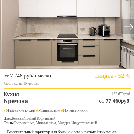
Скидка - 52 %
от 7 746 руб/в месяц
Рассрочка на 10 месяцев
Кухня
162 670 руб.
Кремона
от 77 460руб.
#
Маленькие кухни
#
Минимализм
#
Прямые кухни
Цвет:
Бежевый
,
Белый
,
Коричневый
Стиль:
Современные, Минимализм, Модерн, Индустриальный
Вместительный гарнитур для большой семьи в спокойных тонах