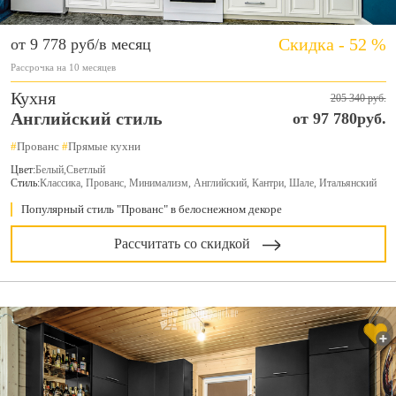
Скидка - 52 %
от 9 778 руб/в месяц
Рассрочка на 10 месяцев
Кухня
205 340 руб.
Английский стиль
от 97 780руб.
#
Прованс
#
Прямые кухни
Цвет:
Белый
,
Светлый
Стиль:
Классика, Прованс, Минимализм, Английский, Кантри, Шале, Итальянский
Популярный стиль "Прованс" в белоснежном декоре
Рассчитать со скидкой